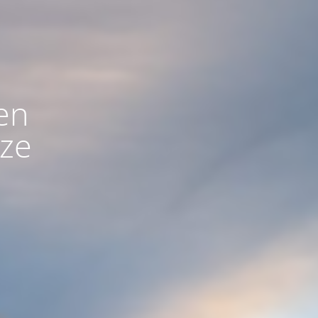
en
rze