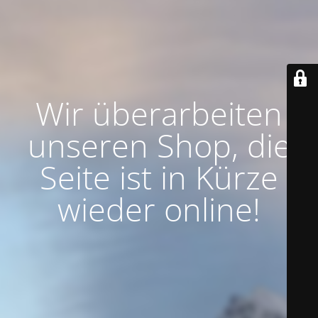
Wir überarbeiten
unseren Shop, die
Seite ist in Kürze
wieder online!